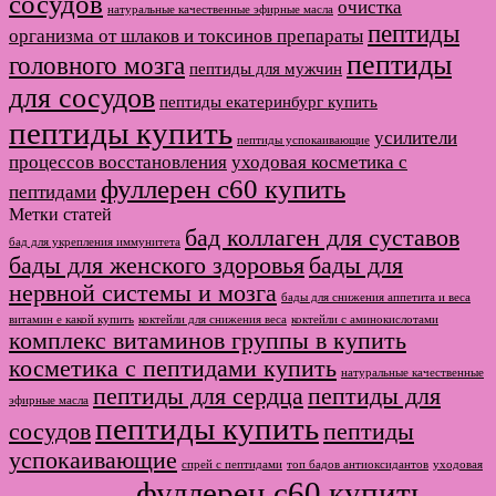
сосудов
очистка
натуральные качественные эфирные масла
пептиды
организма от шлаков и токсинов препараты
пептиды
головного мозга
пептиды для мужчин
для сосудов
пептиды екатеринбург купить
пептиды купить
усилители
пептиды успокаивающие
процессов восстановления
уходовая косметика с
фуллерен с60 купить
пептидами
Метки статей
бад коллаген для суставов
бад для укрепления иммунитета
бады для женского здоровья
бады для
нервной системы и мозга
бады для снижения аппетита и веса
витамин е какой купить
коктейли для снижения веса
коктейли с аминокислотами
комплекс витаминов группы в купить
косметика с пептидами купить
натуральные качественные
пептиды для сердца
пептиды для
эфирные масла
пептиды купить
сосудов
пептиды
успокаивающие
спрей с пептидами
топ бадов антиоксидантов
уходовая
фуллерен с60 купить