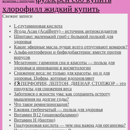
косметика с пептидами
хлорофилл жидкий купить
Свежие записи
L-глутаминовая кислота
Ягода Асаи (AcaiBerry) – источник антиоксидантов
Шиитаке: маленький гриб с большой пользой для
здоровья
Какие эфирные масла лучше всего отпугивают комаров?
Альфа-интерферон и бифидобактерии: вместе против
вирусов
Мелатонин: гармония сна и красоты — польза для
здоровья и инновации в косметологии
Снижение веса: не только для красоты, но и для
здоровья. Цифры, которые вдохновляют
💃🕺ПЕРФОРИН, ЛЕПТОН, ДИЕНАР, СТОПЖОР – это
продукты для снижения веса
Заботимся о ясности ума: как сохранить остроту
мышления на долгие годы?
Что такое ремиелинизация?
Ежовик гребенчатый — польза для здоровья
Витамин B12 (цианокобаламин)
Витамин H (биотин)
Гиалуроновая кислота — чем она важна для организма?