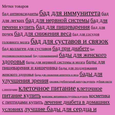
Метки товаров
бад для иммунитета
бад
бад антиоксиданты
бад для нервной системы
бад для
для легких
бад для пищеварения
печени купить
бад для
бад для снижения веса
почек
бад для сосудов
бад для суставов и связок
головного мозга
бад при диабете
бад коллаген для суставов
бад
бады для женского
противовоспалительный
бад успокаивающий
здоровья
бады для
бады для нервной системы и мозга
пищеварения и кишечника
бады для поддержания
бады для
женского здоровья
бады для снижения аппетита и веса
улучшения зрения
ежовик гребенчатый капсулы купить
зубная паста
клеточное питание
клеточное
с пептидами
питание купить
косметика
комплекс витаминов группы в купить
лечение диабета в домашних
с пептидами купить
лучшие бады для сердца и
условиях