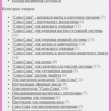
Польза витаминов группы B
Категории товаров
"Сово-Сова" - антиоксиданты и клеточное питание
(7)
"Сово-Сова" - продукция с коллагеном
(4)
"Сово-Сова" для женского здоровья
(12)
"Сово-Сова" для здоровья костно-суставной системы
(11)
"Сово-Сова" для здоровья нервной системы
(15)
"Сово-Сова" для легких и иммунитета
(14)
"Сово-Сова" для мужского здоровья
(1)
"Сово-Сова" для печени и желудочно-кишечного тракта
(14)
"Сово-Сова" для почек
(8)
"Сово-Сова" для сердечно-сосудистой системы
(17)
"Сово-Сова" для улучшения зрения
(5)
"Сово-Сова" против диабета
(6)
Для партнеров компании "Сово-Сова"
(2)
Натуральные эфирные масла
(9)
Олигопептиды "Сово-Сова"
(28)
Омолаживающая косметика с пептидами
(7)
Программы для здоровья
(6)
Продукция для снижения веса
(7)
Сово-Сова для омоложения организма
(5)
Усилители процессов восстановления
(6)