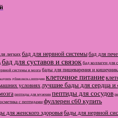
й
бад для нервной системы
бад для печ
для легких
бад для суставов и связок
бад коллаген для 
а
бады для пищеварения и кишечник
ервной системы и мозга
клеточное питание
клет
ы купить
зубная паста с пептидами
лучшие бады для сердца и
омашних условиях
пептиды для сосудов
мозга
пептиды для мужчин
п
фуллерен с60 купить
косметика с пептидами
ды для женского здоровья
бады для нервной си