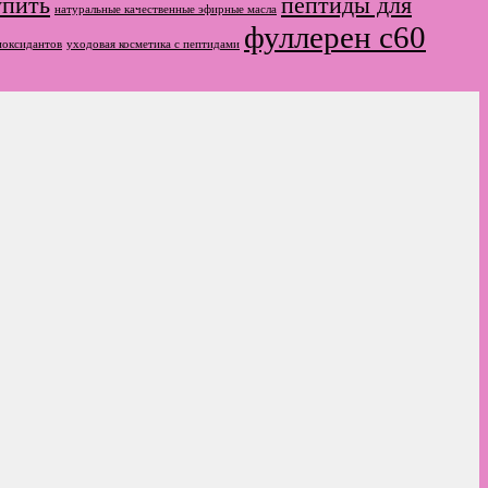
упить
пептиды для
натуральные качественные эфирные масла
фуллерен с60
иоксидантов
уходовая косметика с пептидами