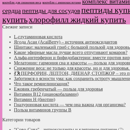
комплекс витами
коктейли для снижения веса
коктейли с аминокислотами
пептиды куп
сердца
пептиды для сосудов
купить
хлорофилл жидкий купить
Свежие записи
L-глутаминовая кислота
Ягода Асаи (AcaiBerry) – источник антиоксидантов
Шиитаке: маленький гриб с большой пользой для здоровь
Какие эфирные масла лучше всего отпугивают комаров?
Альфа-интерферон и бифидобактерии: вместе против вир
Мелатонин: гармония сна и красоты — польза для здоров
Снижение веса: не только для красоты, но и для здоровь
💃🕺ПЕРФОРИН, ЛЕПТОН, ДИЕНАР, СТОПЖОР – это про
Заботимся о ясности ума: как сохранить остроту мышлени
Что такое ремиелинизация?
Ежовик гребенчатый — польза для здоровья
Витамин B12 (цианокобаламин)
Витамин H (биотин)
Гиалуроновая кислота — чем она важна для организма?
Польза витаминов группы B
Категории товаров
"Сово-Сова" - антиоксиданты и клеточное питание
(7)