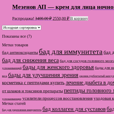
2550,00 ₽.
3400,00 ₽.
Мезенов АП — крем для лица ночно
Первоначальная
Текущая
Распродажа!
3400,00
₽
2550,00
₽
В корзину
цена
цена:
составляла
2550,00 ₽.
3400,00 ₽.
Показаны все (7)
Метки товаров
бад для иммунитета
бад 
бад антиоксиданты
бад для снижения веса
бад для сосудов головного мозг
бады для женского здоровья
бады для н
успокаивающий
бады для улучшения зрения
веса
ежовик гребенчатый капсул
лечение диабета в д
косметика с пептидами купить
пептиды головного 
от шлаков и токсинов препараты
усилители процессов восстановления
уходовая 
успокаивающие
Метки статей
бад коллаген для суставов
ба
бад для укрепления иммунитета