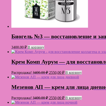
Биогель №3 — восстановление и за
3400,00
₽
В корзину
Крем Комп Аурум — для восстановле
Первоначальная
Текущая
Распродажа!
3400,00
₽
2550,00
₽
В корзину
цена
цена:
составляла
2550,00 ₽.
3400,00 ₽.
Мезенов АП — крем для лица дневн
Первоначальная
Текущая
Распродажа!
3400,00
₽
2550,00
₽
В корзину
цена
цена:
составляла