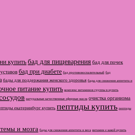
бад для пищеварения
ени купить
бад для почек
бад при диабете
суставов
бад противовоспалительный
бад
а
бады для поддержания женского здоровья
бады для снижения аппетита и
очное питание купить
комплекс витаминов группы в купить
 сосудов
очистка организма
натуральные качественные эфирные масла
пептиды купить
ептиды екатеринбург купить
пептиды
стемы и мозга
бады для снижения аппетита и веса
витамин е какой купить