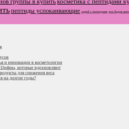
нов группы в купить
косметика с пептидами к
ить
пептиды успокаивающие
спрей с пептидами
топ бадов ант
я
усов
ья и инновации в косметологии
я. Цифры, которые вдохновляют
дукты для снижения веса
я на долгие годы?