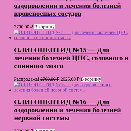
оздоровления и лечения болезней
кровеносных сосудов
2700,00
₽
В корзину
ОЛИГОПЕПТИД №15 — Для
лечения болезней ЦНС, головного и
спинного мозга
Первоначальная
Текущая
Распродажа!
2700,00
₽
2025,00
₽
В корзину
цена
цена:
составляла
2025,00 ₽.
2700,00 ₽.
ОЛИГОПЕПТИД №16 — Для
оздоровления и лечения болезней
нервной системы