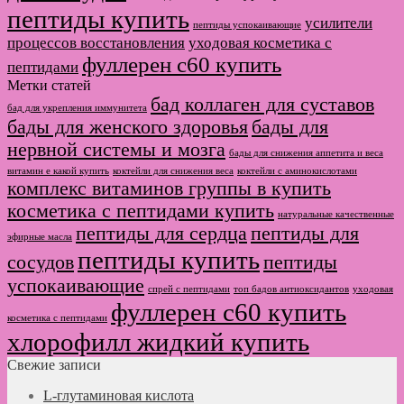
пептиды купить
усилители
пептиды успокаивающие
процессов восстановления
уходовая косметика с
фуллерен с60 купить
пептидами
Метки статей
бад коллаген для суставов
бад для укрепления иммунитета
бады для женского здоровья
бады для
нервной системы и мозга
бады для снижения аппетита и веса
витамин е какой купить
коктейли для снижения веса
коктейли с аминокислотами
комплекс витаминов группы в купить
косметика с пептидами купить
натуральные качественные
пептиды для сердца
пептиды для
эфирные масла
пептиды купить
сосудов
пептиды
успокаивающие
спрей с пептидами
топ бадов антиоксидантов
уходовая
фуллерен с60 купить
косметика с пептидами
хлорофилл жидкий купить
Свежие записи
L-глутаминовая кислота