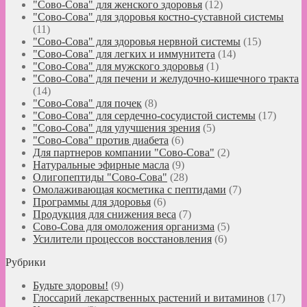
"Сово-Сова" для женского здоровья
(12)
"Сово-Сова" для здоровья костно-суставной системы
(11)
"Сово-Сова" для здоровья нервной системы
(15)
"Сово-Сова" для легких и иммунитета
(14)
"Сово-Сова" для мужского здоровья
(1)
"Сово-Сова" для печени и желудочно-кишечного тракта
(14)
"Сово-Сова" для почек
(8)
"Сово-Сова" для сердечно-сосудистой системы
(17)
"Сово-Сова" для улучшения зрения
(5)
"Сово-Сова" против диабета
(6)
Для партнеров компании "Сово-Сова"
(2)
Натуральные эфирные масла
(9)
Олигопептиды "Сово-Сова"
(28)
Омолаживающая косметика с пептидами
(7)
Программы для здоровья
(6)
Продукция для снижения веса
(7)
Сово-Сова для омоложения организма
(5)
Усилители процессов восстановления
(6)
Рубрики
Будьте здоровы!
(9)
Глоссарий лекарственных растений и витаминов
(17)