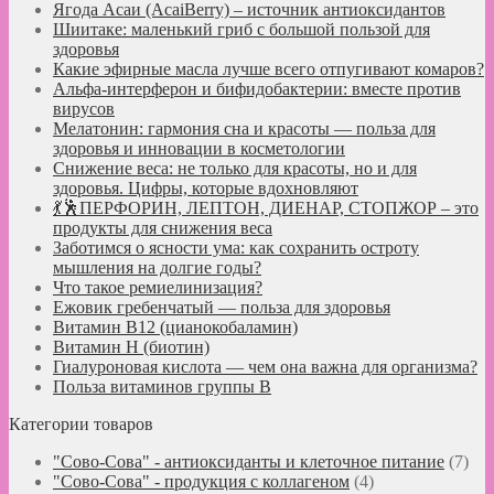
Ягода Асаи (AcaiBerry) – источник антиоксидантов
Шиитаке: маленький гриб с большой пользой для
здоровья
Какие эфирные масла лучше всего отпугивают комаров?
Альфа-интерферон и бифидобактерии: вместе против
вирусов
Мелатонин: гармония сна и красоты — польза для
здоровья и инновации в косметологии
Снижение веса: не только для красоты, но и для
здоровья. Цифры, которые вдохновляют
💃🕺ПЕРФОРИН, ЛЕПТОН, ДИЕНАР, СТОПЖОР – это
продукты для снижения веса
Заботимся о ясности ума: как сохранить остроту
мышления на долгие годы?
Что такое ремиелинизация?
Ежовик гребенчатый — польза для здоровья
Витамин B12 (цианокобаламин)
Витамин H (биотин)
Гиалуроновая кислота — чем она важна для организма?
Польза витаминов группы B
Категории товаров
"Сово-Сова" - антиоксиданты и клеточное питание
(7)
"Сово-Сова" - продукция с коллагеном
(4)