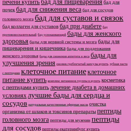
бад для пищеварения
печени купить
бад для
бад для снижения веса
почек
бад для сосудов
бад для суставов и связок
головного мозга
бад при диабете
бад коллаген для суставов
бад
бады для женского
противовоспалительный
бад успокаивающий
здоровья
бады для
бады для нервной системы и мозга
пищеварения и кишечника
бады для поддержания
бады для
женского здоровья
бады для снижения аппетита и веса
улучшения зрения
ежовик гребенчатый капсулы купить
зубная паста
клеточное питание
клеточное
с пептидами
питание купить
косметика
комплекс витаминов группы в купить
лечение диабета в домашних
с пептидами купить
лучшие бады для сердца и
условиях
сосудов
очистка
натуральные качественные эфирные масла
пептиды
организма от шлаков и токсинов препараты
пептиды
головного мозга
пептиды для мужчин
для сосудов
пептиды екатеринбург купить