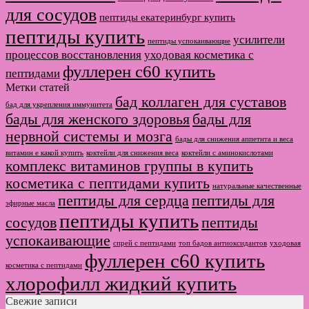
для сосудов
пептиды екатеринбург купить
пептиды купить
усилители
пептиды успокаивающие
процессов восстановления
уходовая косметика с
фуллерен с60 купить
пептидами
Метки статей
бад коллаген для суставов
бад для укрепления иммунитета
бады для женского здоровья
бады для
нервной системы и мозга
бады для снижения аппетита и веса
витамин е какой купить
коктейли для снижения веса
коктейли с аминокислотами
комплекс витаминов группы в купить
косметика с пептидами купить
натуральные качественные
пептиды для сердца
пептиды для
эфирные масла
пептиды купить
сосудов
пептиды
успокаивающие
спрей с пептидами
топ бадов антиоксидантов
уходовая
фуллерен с60 купить
косметика с пептидами
хлорофилл жидкий купить
Свежие записи