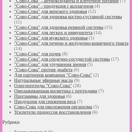
"Сово-Сова" - антиоксиданты и клеточное питание
(7)
"Сово-Сова" - продукция с коллагеном
(4)
"Сово-Сова" для женского здоровья
(12)
"Сово-Сова" для здоровья костно-суставной системы
(11)
"Сово-Сова" для здоровья нервной системы
(15)
"Сово-Сова" для легких и иммунитета
(14)
"Сово-Сова" для мужского здоровья
(1)
"Сово-Сова" для печени и желудочно-кишечного тракта
(14)
"Сово-Сова" для почек
(8)
"Сово-Сова" для сердечно-сосудистой системы
(17)
"Сово-Сова" для улучшения зрения
(5)
"Сово-Сова" против диабета
(6)
Для партнеров компании "Сово-Сова"
(2)
Натуральные эфирные масла
(9)
Олигопептиды "Сово-Сова"
(28)
Омолаживающая косметика с пептидами
(7)
Программы для здоровья
(6)
Продукция для снижения веса
(7)
Сово-Сова для омоложения организма
(5)
Усилители процессов восстановления
(6)
Рубрики