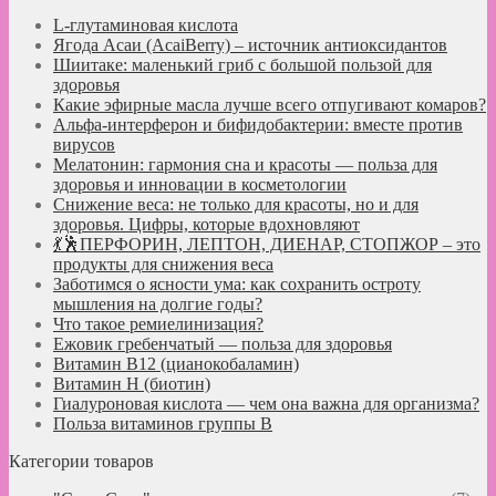
L-глутаминовая кислота
Ягода Асаи (AcaiBerry) – источник антиоксидантов
Шиитаке: маленький гриб с большой пользой для
здоровья
Какие эфирные масла лучше всего отпугивают комаров?
Альфа-интерферон и бифидобактерии: вместе против
вирусов
Мелатонин: гармония сна и красоты — польза для
здоровья и инновации в косметологии
Снижение веса: не только для красоты, но и для
здоровья. Цифры, которые вдохновляют
💃🕺ПЕРФОРИН, ЛЕПТОН, ДИЕНАР, СТОПЖОР – это
продукты для снижения веса
Заботимся о ясности ума: как сохранить остроту
мышления на долгие годы?
Что такое ремиелинизация?
Ежовик гребенчатый — польза для здоровья
Витамин B12 (цианокобаламин)
Витамин H (биотин)
Гиалуроновая кислота — чем она важна для организма?
Польза витаминов группы B
Категории товаров