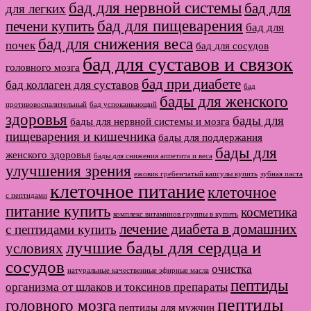
бад для нервной системы
бад для
для легких
бад для пищеварения
печени купить
бад для
бад для снижения веса
почек
бад для сосудов
бад для суставов и связок
головного мозга
бад при диабете
бад коллаген для суставов
бад
бады для женского
противовоспалительный
бад успокаивающий
здоровья
бады для
бады для нервной системы и мозга
пищеварения и кишечника
бады для поддержания
бады для
женского здоровья
бады для снижения аппетита и веса
улучшения зрения
ежовик гребенчатый капсулы купить
зубная паста
клеточное питание
клеточное
с пептидами
питание купить
косметика
комплекс витаминов группы в купить
лечение диабета в домашних
с пептидами купить
лучшие бады для сердца и
условиях
сосудов
очистка
натуральные качественные эфирные масла
пептиды
организма от шлаков и токсинов препараты
пептиды
головного мозга
пептиды для мужчин