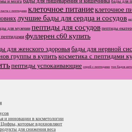
бады для пищеварения и кишечника
емы и мозга
бады для 
клеточное питание
клеточное п
 паста с пептидами
лучшие бады для сердца и сосудов
ловиях
на
пептиды для сосудов
иды для мужчин
пептиды екатер
фуллерен с60 купить
с пептидами
ды для женского здоровья
бады для нервной си
нов группы в купить
косметика с пептидами к
ить
пептиды успокаивающие
спрей с пептидами
топ бадов ант
я
усов
ья и инновации в косметологии
я. Цифры, которые вдохновляют
дукты для снижения веса