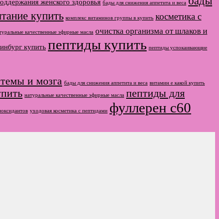
бады
поддержания женского здоровья
бады для снижения аппетита и веса
итание купить
косметика с
комплекс витаминов группы в купить
очистка организма от шлаков и
туральные качественные эфирные масла
пептиды купить
инбург купить
пептиды успокаивающие
стемы и мозга
бады для снижения аппетита и веса
витамин е какой купить
упить
пептиды для
натуральные качественные эфирные масла
фуллерен с60
иоксидантов
уходовая косметика с пептидами