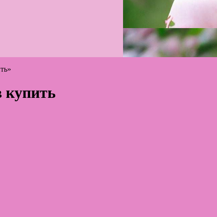
ить»
в купить