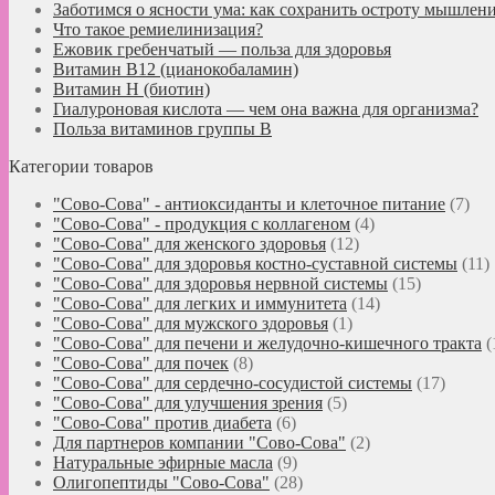
Заботимся о ясности ума: как сохранить остроту мышлени
Что такое ремиелинизация?
Ежовик гребенчатый — польза для здоровья
Витамин B12 (цианокобаламин)
Витамин H (биотин)
Гиалуроновая кислота — чем она важна для организма?
Польза витаминов группы B
Категории товаров
"Сово-Сова" - антиоксиданты и клеточное питание
(7)
"Сово-Сова" - продукция с коллагеном
(4)
"Сово-Сова" для женского здоровья
(12)
"Сово-Сова" для здоровья костно-суставной системы
(11)
"Сово-Сова" для здоровья нервной системы
(15)
"Сово-Сова" для легких и иммунитета
(14)
"Сово-Сова" для мужского здоровья
(1)
"Сово-Сова" для печени и желудочно-кишечного тракта
(
"Сово-Сова" для почек
(8)
"Сово-Сова" для сердечно-сосудистой системы
(17)
"Сово-Сова" для улучшения зрения
(5)
"Сово-Сова" против диабета
(6)
Для партнеров компании "Сово-Сова"
(2)
Натуральные эфирные масла
(9)
Олигопептиды "Сово-Сова"
(28)