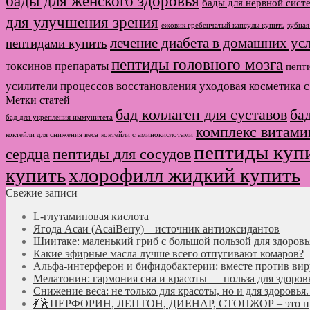
бады для женского здоровья
бады для нервной сист
для улучшения зрения
ежовик гребенчатый капсулы купить
зубная
лечение диабета в домашних ус
пептидами купить
пептиды головного мозга
токсинов препараты
пепт
усилители процессов восстановления
уходовая косметика 
Метки статей
бад коллаген для суставов
ба
бад для укрепления иммунитета
комплекс витами
коктейли для снижения веса
коктейли с аминокислотами
пептиды куп
сердца
пептиды для сосудов
купить
хлорофилл жидкий купить
Свежие записи
L-глутаминовая кислота
Ягода Асаи (AcaiBerry) – источник антиоксидантов
Шиитаке: маленький гриб с большой пользой для здоровь
Какие эфирные масла лучше всего отпугивают комаров?
Альфа-интерферон и бифидобактерии: вместе против вир
Мелатонин: гармония сна и красоты — польза для здоров
Снижение веса: не только для красоты, но и для здоровь
💃🕺ПЕРФОРИН, ЛЕПТОН, ДИЕНАР, СТОПЖОР – это про