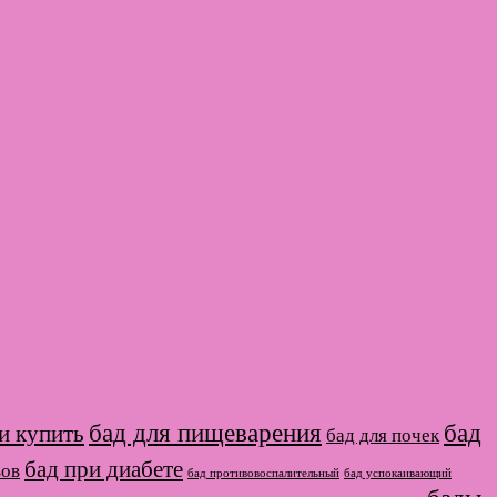
бад для пищеварения
бад
и купить
бад для почек
бад при диабете
вов
бад противовоспалительный
бад успокаивающий