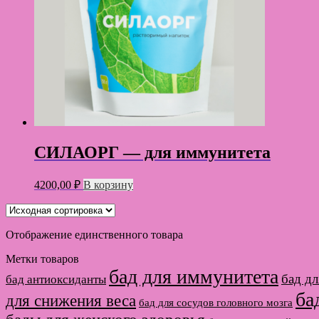
СИЛАОРГ — для иммунитета
4200,00
₽
В корзину
Отображение единственного товара
Метки товаров
бад для иммунитета
бад дл
бад антиоксиданты
ба
для снижения веса
бад для сосудов головного мозга