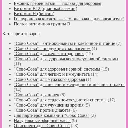
Ежовик гребенчатый — польза для здоровья
Витамин B12 (цианокобаламин)
Витамин H (биотин)
Гиалуроновая кислота — чем она важна для организма?
Польза витаминов группы B
Категории товаров
"Сово-Сова" - антиоксиданты и клеточное питание
(7)
"Сово-Сова" - продукция с коллагеном
(4)
"Сово-Сова" для женского здоровья
(12)
"Сово-Сова" для здоровья костно-суставной системы
(11)
"Сово-Сова" для здоровья нервной системы
(15)
"Сово-Сова" для легких и иммунитета
(14)
"Сово-Сова" для мужского здоровья
(1)
"Сово-Сова" для печени и желудочно-кишечного тракта
(14)
"Сово-Сова" для почек
(8)
"Сово-Сова" для сердечно-сосудистой системы
(17)
"Сово-Сова" для улучшения зрения
(5)
"Сово-Сова" против диабета
(6)
Для партнеров компании "Сово-Сова"
(2)
Натуральные эфирные масла
(9)
Олигопептиды "Сово-Сова"
(28)