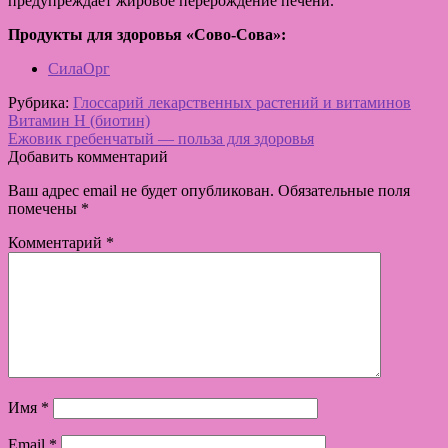
предупреждает жировое перерождение печени.
Продукты для здоровья «Сово-Сова»:
СилаОрг
Рубрика:
Глоссарий лекарственных растений и витаминов
Навигация
Предыдущая
Витамин H (биотин)
запись:
Следующая
Ежовик гребенчатый — польза для здоровья
по
запись:
Добавить комментарий
записям
Ваш адрес email не будет опубликован.
Обязательные поля
помечены
*
Комментарий
*
Имя
*
Email
*