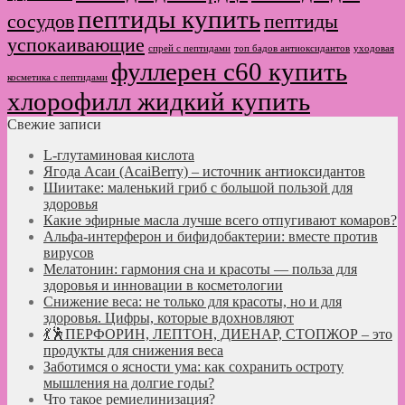
пептиды купить
сосудов
пептиды
успокаивающие
спрей с пептидами
топ бадов антиоксидантов
уходовая
фуллерен с60 купить
косметика с пептидами
хлорофилл жидкий купить
Свежие записи
L-глутаминовая кислота
Ягода Асаи (AcaiBerry) – источник антиоксидантов
Шиитаке: маленький гриб с большой пользой для
здоровья
Какие эфирные масла лучше всего отпугивают комаров?
Альфа-интерферон и бифидобактерии: вместе против
вирусов
Мелатонин: гармония сна и красоты — польза для
здоровья и инновации в косметологии
Снижение веса: не только для красоты, но и для
здоровья. Цифры, которые вдохновляют
💃🕺ПЕРФОРИН, ЛЕПТОН, ДИЕНАР, СТОПЖОР – это
продукты для снижения веса
Заботимся о ясности ума: как сохранить остроту
мышления на долгие годы?
Что такое ремиелинизация?