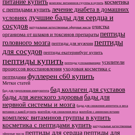
питание купить
косметика
комплекс витаминов группы в купить
лечение диабета в домашних
с пептидами купить
лучшие бады для сердца и
условиях
сосудов
очистка
натуральные качественные эфирные масла
пептиды
организма от шлаков и токсинов препараты
пептиды
головного мозга
пептиды для мужчин
для сосудов
пептиды екатеринбург купить
пептиды купить
усилители
пептиды успокаивающие
процессов восстановления
уходовая косметика с
фуллерен с60 купить
пептидами
Метки статей
бад коллаген для суставов
бад для укрепления иммунитета
бады для женского здоровья
бады для
нервной системы и мозга
бады для снижения аппетита и веса
витамин е какой купить
коктейли для снижения веса
коктейли с аминокислотами
комплекс витаминов группы в купить
косметика с пептидами купить
натуральные качественные
пептиды для сердца
пептиды для
эфирные масла