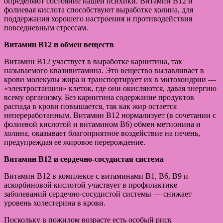
определяют состояние нашей психики. Витамин В12 и
фолиевая кислота способствуют выработке холина, для
поддержания хорошего настроения и противодействия
повседневным стрессам.
Витамин В12 и обмен веществ
Витамин B12 участвует в выработке карнитина, так
называемого квазивитамина. Это вещество вылавливает в
крови молекулы жира и транспортирует их в митохондрии —
«электростанции» клеток, где они окисляются, давая энергию
всему организму. Без карнитина содержание продуктов
распада в крови повышается, так как жир остается
непереработанным. Витамин В12 нормализует (в сочетании с
фолиевой кислотой и витамином В6) обмен метионина и
холина, оказывает благоприятное воздействие на печень,
предупреждая ее жировое перерождение.
Витамин В12 и сердечно-сосудистая система
Витамин В12 в комплексе с витаминами В1, В6, В9 и
аскорбиновой кислотой участвует в профилактике
заболеваний сердечно-сосудистой системы — снижает
уровень холестерина в крови.
Поскольку в пожилом возрасте есть особый риск