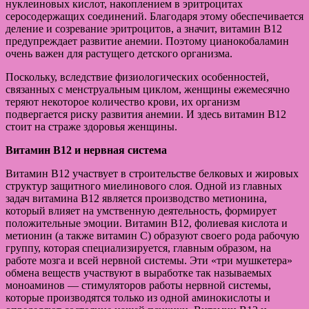
нуклеиновых кислот, накоплением в эритроцитах
серосодержащих соединений. Благодаря этому обеспечивается
деление и созревание эритроцитов, а значит, витамин В12
предупреждает развитие анемии. Поэтому цианокобаламин
очень важен для растущего детского организма.
Поскольку, вследствие физиологических особенностей,
связанных с менструальным циклом, женщины ежемесячно
теряют некоторое количество крови, их организм
подвергается риску развития анемии. И здесь витамин В12
стоит на страже здоровья женщины.
Витамин В12 и нервная система
Витамин В12 участвует в строительстве белковых и жировых
структур защитного миелинового слоя. Одной из главных
задач витамина B12 является производство метионина,
который влияет на умственную деятельность, формирует
положительные эмоции. Витамин B12, фолиевая кислота и
метионин (а также витамин С) образуют своего рода рабочую
группу, которая специализируется, главным образом, на
работе мозга и всей нервной системы. Эти «три мушкетера»
обмена веществ участвуют в выработке так называемых
моноаминов — стимуляторов работы нервной системы,
которые производятся только из одной аминокислоты и