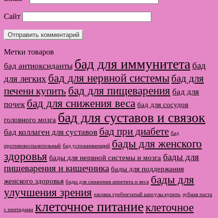
Сайт
Метки товаров
бад для иммунитета
бад
бад антиоксиданты
бад для нервной системы
бад для
для легких
бад для пищеварения
печени купить
бад для
бад для снижения веса
почек
бад для сосудов
бад для суставов и связок
головного мозга
бад при диабете
бад коллаген для суставов
бад
бады для женского
противовоспалительный
бад успокаивающий
здоровья
бады для
бады для нервной системы и мозга
пищеварения и кишечника
бады для поддержания
бады для
женского здоровья
бады для снижения аппетита и веса
улучшения зрения
ежовик гребенчатый капсулы купить
зубная паста
клеточное питание
клеточное
с пептидами