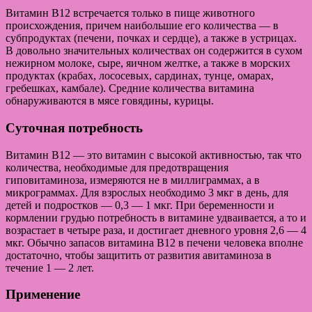
Витамин В12 встречается только в пище животного
происхождения, причем наибольшие его количества — в
субпродуктах (печени, почках и сердце), а также в устрицах.
В довольно значительных количествах он содержится в сухом
нежирном молоке, сыре, яичном желтке, а также в морских
продуктах (крабах, лососевых, сардинах, тунце, омарах,
гребешках, камбале). Средние количества витамина
обнаруживаются в мясе говядины, курицы.
Суточная потребность
Витамин В12 — это витамин с высокой активностью, так что
количества, необходимые для предотвращения
гиповитаминоза, измеряются не в миллиграммах, а в
микрограммах. Для взрослых необходимо 3 мкг в день, для
детей и подростков — 0,3 — 1 мкг. При беременности и
кормлении грудью потребность в витамине удваивается, а то и
возрастает в четыре раза, и достигает дневного уровня 2,6 — 4
мкг. Обычно запасов витамина В12 в печени человека вполне
достаточно, чтобы защитить от развития авитаминоза в
течение 1 — 2 лет.
Применение