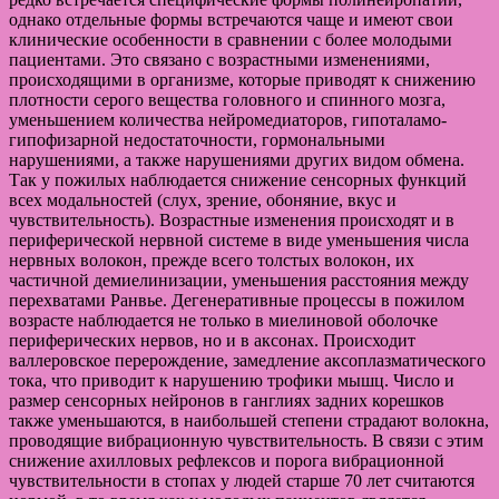
однако отдельные формы встречаются чаще и имеют свои
клинические особенности в сравнении с более молодыми
пациентами. Это связано с возрастными изменениями,
происходящими в организме, которые приводят к снижению
плотности серого вещества головного и спинного мозга,
уменьшением количества нейромедиаторов, гипоталамо-
гипофизарной недостаточности, гормональными
нарушениями, а также нарушениями других видом обмена.
Так у пожилых наблюдается снижение сенсорных функций
всех модальностей (слух, зрение, обоняние, вкус и
чувствительность). Возрастные изменения происходят и в
периферической нервной системе в виде уменьшения числа
нервных волокон, прежде всего толстых волокон, их
частичной демиелинизации, уменьшения расстояния между
перехватами Ранвье. Дегенеративные процессы в пожилом
возрасте наблюдается не только в миелиновой оболочке
периферических нервов, но и в аксонах. Происходит
валлеровское перерождение, замедление аксоплазматического
тока, что приводит к нарушению трофики мышц. Число и
размер сенсорных нейронов в ганглиях задних корешков
также уменьшаются, в наибольшей степени страдают волокна,
проводящие вибрационную чувствительность. В связи с этим
снижение ахилловых рефлексов и порога вибрационной
чувствительности в стопах у людей старше 70 лет считаются