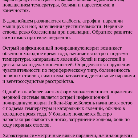
повышением температуры, болями и парестезиями в
конечностях.
В дальнейшем развиваются слабость, атрофии, параличи
мышц рук и ног, нарушения чувствительности. Нервные
стволы резко болезненны при пальпации. Обратное развитие
симптомов протекает медленно.
Острый инфекционный полирадикулоневрит возникает
обычно в холодное время года, начинается остро с подъема
температуры, катаральных явлений, болей и парестезий в
дистальных отделах конечностей. Определяются нарушения
чувствительности по периферическому типу, болезненность
нервных стволов, симптомы натяжения, дистальные параличи
и вегетососудистые расстройства.
Одной из наиболее частых форм множественного поражения
нервной системы является острый инфекционный
полирадикулоневрит Гийена-Барре.Болезнь начинается остро
с подъема температуры и катаральных явлений, обычно в
холодное время года. У больных появляется быстро
нарастающая слабость в ногах, затруднение ходьбы, боль по
ходу нервных стволов.
Характерны симметричные вялые параличи, начинающиеся с