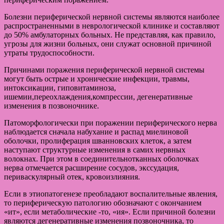
Болезни периферической нервной системы являются наиболее
распространенными в неврологической клинике и составляют
до 50% амбулаторных больных. Не представляя, как правило,
угрозы для жизни больных, они служат основной причиной
утраты трудоспособности.
Причинами поражения периферической нервной системы
могут быть острые и хронические инфекции, травмы,
интоксикации, гиповитаминоза,
ишемии,переохлаждения,компрессии, дегенеративные
изменения в позвоночнике.
Патоморфологически при поражении периферического нерва
наблюдается сначала набухание и распад миелиновой
оболочки, пролиферация шванновских клеток, а затем
наступают структурные изменения в самих нервных
волокнах. При этом в соединительнотканных оболочках
нерва отмечается расширение сосудов, экссудация,
периваскулярный отек, кровоизлияния.
Если в этиопатогенезе преобладают воспалительные явления,
то периферическую патологию обозначают с окончанием
«ит», если метаболические -то, «ия». Если причиной болезни
являются дегенеративные изменения позвоночника, то