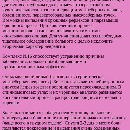
движениях, глубоком вдохе, отмечаются расстройства
чувствительности в зоне иннервации межреберных нервов,
болезненность паравертебральных имежреберных точек.
Возможны выпадения брюшных рефлексов и парез мышц
брюшного пресса. При вовлечении в процесс
межпозвонкового ганглия появляются симптомы
опоясывающеголишая. Для уточнения диагноза необходимо
тщательное обследование больного с целью исключить
вторичный характер невралгии.
Комплекс №16 способствует устранению причины
заболевания, обладает обезболивающим и
противосудорожным эффектом.
Опоясывающий лишай (ганглиолит, герпетическая
межреберная невралгия). Болезнь вызывается нейротропным
вирусом herpes zoster и провоцируется переохлаждением. В
спинномозговых узлах и их черепных аналогах развивается
воспалительный процесс, распространяющийся на нервы и
корешки.
Болезнь начинается с общего недомогания, повышения
температуры и боли в зоне иннервации пораженного ганглия
(чаще всего в грудном отделе). Спустя 2-3 дня в месте боли
появляются покраснение и высыпания очень болезненных