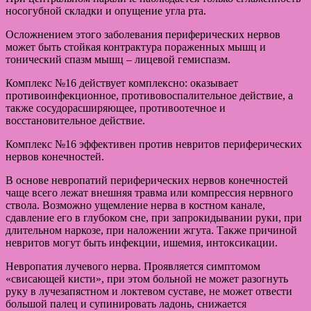
носогубной складки и опущение угла рта.
Осложнением этого заболевания периферических нервов
может быть стойкая контрактура пораженных мышц и
тонический спазм мышц – лицевой гемиспазм.
Комплекс №16 действует комплексно: оказывает
противоинфекционное, противовоспалительное действие, а
также сосудорасширяющее, противоотечное и
восстановительное действие.
Комплекс №16 эффективен против невритов периферических
нервов конечностей.
В основе невропатий периферических нервов конечностей
чаще всего лежат внешняя травма или компрессия нервного
ствола. Возможно ущемление нерва в костном канале,
сдавление его в глубоком сне, при запрокидывании руки, при
длительном наркозе, при наложении жгута. Также причиной
невритов могут быть инфекции, ишемия, интоксикации.
Невропатия лучевого нерва. Проявляется симптомом
«свисающей кисти», при этом больной не может разогнуть
руку в лучезапястном и локтевом суставе, не может отвести
большой палец и супинировать ладонь, снижается