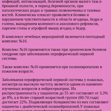
инфекций, интоксикаций, болезней органов малого таза и
брюшной полости, в период беременности, при
патологических родах и травмах позвоночника и тазовых
костей. Клинически плексит проявляется болями и
нарушением чувствительности в области ягодицы, бедра и
голени, выпадением коленного и ахиллового рефлексов,
парезом стопы и атрофией мышц ягодиц и бедер.
В комплексе лечебных мероприятий включается пептидный
комплекс №16.
Комплекс №16 применяется также при хроническом болевом
синдроме при заболеваниях периферической нервной
системы.
Также комплекс №16 применяется при полиневропатиях в
пожилом возрасте.
Заболевания периферической нервной системы у пожилых,
несмотря на высокую частоту, является одним из наименее
изученных вопросов в нейрогериатрии. Их
распространенность у пациентов до 55 лет составляет от 3,3%
до 8%, а в более старшей возрастной группе (60-74 года)
достигает 22%. Подавляющее большинство из них составляют
пациенты с диабетической полинейропатией.У пожилых
редко встречается специфические формы полинейропатий,