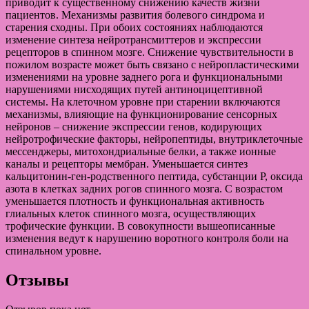
приводит к существенному снижению качеств жизни
пациентов. Механизмы развития болевого синдрома и
старения сходны. При обоих состояниях наблюдаются
изменение синтеза нейротрансмиттеров и экспрессии
рецепторов в спинном мозге. Снижение чувствительности в
пожилом возрасте может быть связано с нейропластическими
изменениями на уровне заднего рога и функциональными
нарушениями нисходящих путей антиноцицептивной
системы. На клеточном уровне при старении включаются
механизмы, влияющие на функционирование сенсорных
нейронов – снижение экспрессии генов, кодирующих
нейротрофические факторы, нейропептиды, внутриклеточные
мессенджеры, митохондриальные белки, а также ионные
каналы и рецепторы мембран. Уменьшается синтез
кальцитонин-ген-родственного пептида, субстанции Р, оксида
азота в клетках задних рогов спинного мозга. С возрастом
уменьшается плотность и функциональная активность
глиальных клеток спинного мозга, осуществляющих
трофические функции. В совокупности вышеописанные
изменения ведут к нарушению воротного контроля боли на
спинальном уровне.
Отзывы