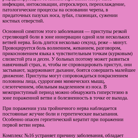
инфекции, интоксикации, атеросклероз, переохлаждение,
патологические процессы на основании черепа, в
придаточных пазухах носа, зубах, глазницах, сужении
костных отверстий.
Основной симптом этого заболевания — приступы резкой
стреляющей боли в зоне иннервации одной или нескольких
ветвей нерва. Боль длится несколько секунд, реже – минут.
Провоцируется боль волнением, жеванием, разговором,
прикосновением языка к чувствительным точкам (курковым)
слизистой рта и десен. У больных поэтому может развиться
навязчивый страх, и, чтобы не спровоцировать приступ, они
застывают, задерживают дыхание, боятся совершить малейшее
движение. Приступы могут сопровождаться покраснением
половины лица, судорогами мимических мышц,
слезотечением, обильным выделением из носа. В
межприступный период можно обнаружить гиперстезию в
зоне пораженной ветви и болезненность в точке ее выхода.
При поражении узла тройничного нерва наблюдается
постоянные жгучие боли и герпетические высыпания.
Особенно опасен герпетический кератит при поражении
первой ветви нерва.
Комплекс №16 устраняет причину заболевания, обладает