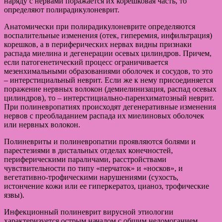
наряду с нервами поражается их корешковая часть, то
определяют полирадикулоневрит.
Анатомически при полирадикулоневрите определяются
воспалительные изменения (отек, гиперемия, инфильтрация)
корешков, а в периферических нервах видны признаки
распада миелина и дегенерации осевых цилиндров. Причем,
если патогенетический процесс ограничивается
мезенхимальными образованиями оболочек и сосудов, то это
– интерстициальный неврит. Если же к нему присоединяется
поражение нервных волокон (демиелинизация, распад осевых
цилиндров), то – интерстициально-паренхиматозный неврит.
При полиневропатиях происходят дегенеративные изменения
нервов с преобладанием распада их миелиновых оболочек
или нервных волокон.
Полиневриты и полиневропатии проявляются болями и
парестезиями в дистальных отделах конечностей,
периферическими параличами, расстройствами
чувствительности по типу «перчаток» и «носков», и
вегетативно-трофическими нарушениями (сухость,
истончение кожи или ее гиперкератоз, цианоз, трофические
язвы).
Инфекционный полиневрит вирусной этиологии
характеризуется острым началом с общим недомоганием,