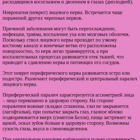
расходящимся косоглазием и двоением в глазах (диплодией).
Невропатия (неврит) лицевого нерва. Встречается чаще
поражений других черепных нервов.
Причиной заболевания могут быть переохлаждение,
инфекция, травма, воспаление уха или мозговых оболочек.
Поскольку ствол лицевого нерва проходит по узкому
костному каналу и конечные ветви его расположены
поверхностно, то нерв легко травмируется, а при
воспалительных процессах развивается отек тканей, что
приводит к сдавлению нерва и питающих его сосудов.
Этот неврит периферического нерва развивается остро или
подостро. Различают периферический и центральный паралич
лицевого нерва.
Периферический паралич характеризуется ассиметрией лица
– лицо перекошено в здоровую сторону. На стороне
поражения кожные складки сглажены, глаз не закрывается
(лагофтальм), при попытке закрыть глаз, глазное яблоко
подворачивается вверх (симптом Белла), пища застревает за
щекой, оскал зубов больше в здоровую сторону. Возможны
сухость глаза, вкуса и слюновыделения.
При центральном параличе наблюдается только сглаженность