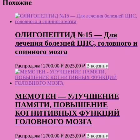
Похожие
ОЛИГОПЕПТИД №15 — Для
лечения болезней ЦНС, головного и
спинного мозга
Первоначальная
Текущая
Распродажа!
2700,00
₽
2025,00
₽
В корзину
цена
цена:
составляла
2025,00 ₽.
2700,00 ₽.
МЕМОТЕН — УЛУЧШЕНИЕ
ПАМЯТИ, ПОВЫШЕНИЕ
КОГНИТИВНЫХ ФУНКЦИЙ
ГОЛОВНОГО МОЗГА
Первоначальная
Текущая
Распродажа!
2700,00
₽
2025,00
₽
В корзину