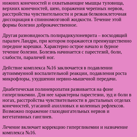
нижних конечностей и охватывающие мышцы туловища,
верхних конечностей, шею, поражения черепных нервов,
расстройства чувствительности и резкая белковоклеточная
диссоциация в спинномозговой жидкости. Течение этой
формы болезни доброкачественное.
Другая разновидность полирадикулоневрита – восходящий
паралич Ландри, при котором поражаются преимущественно
передние корешки. Характерно острое начало и бурное
течение болезни. Болезнь начинается с парестезий, боли,
слабости, параличей ног.
Действие комплекса №16 заключается в подавлении
аутоиммунной воспалительной реакции, подавления роста
микрофлоры, ухудшении нервно-мышечной передачи.
Диабетическая полиневропатия развивается на фоне
гипергликемии. Для нее характерны парестезии, зуд и боли в
ногах, расстройства чувствительности в дистальных отделах
конечностей, угасаний ахилловых и коленных рефлексов.
Возможно поражение глазодвигательных нервов и
вегетативных ганглиев.
Лечение включает коррекцию гипергликемии и назначение
комплекса №16.