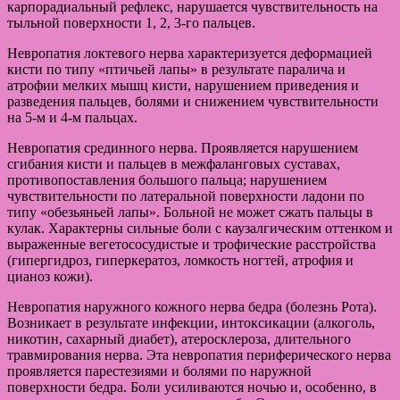
карпорадиальный рефлекс, нарушается чувствительность на
тыльной поверхности 1, 2, 3-го пальцев.
Невропатия локтевого нерва характеризуется деформацией
кисти по типу «птичьей лапы» в результате паралича и
атрофии мелких мышц кисти, нарушением приведения и
разведения пальцев, болями и снижением чувствительности
на 5-м и 4-м пальцах.
Невропатия срединного нерва. Проявляется нарушением
сгибания кисти и пальцев в межфаланговых суставах,
противопоставления большого пальца; нарушением
чувствительности по латеральной поверхности ладони по
типу «обезьяньей лапы». Больной не может сжать пальцы в
кулак. Характерны сильные боли с каузалгическим оттенком и
выраженные вегетососудистые и трофические расстройства
(гипергидроз, гиперкератоз, ломкость ногтей, атрофия и
цианоз кожи).
Невропатия наружного кожного нерва бедра (болезнь Рота).
Возникает в результате инфекции, интоксикации (алкоголь,
никотин, сахарный диабет), атеросклероза, длительного
травмирования нерва. Эта невропатия периферического нерва
проявляется парестезиями и болями по наружной
поверхности бедра. Боли усиливаются ночью и, особенно, в