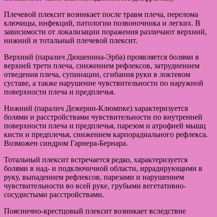
Плечевой плексит возникает после травм плеча, перелома
ключицы, инфекций, патологии позвоночника и легких. В
зависимости от локализации поражения различают верхний,
нижний и тотальный плечевой плексит.
Верхний (паралич Дюшенина-Эрба) проявляется болями в
верхней трети плеча, снижением рефлексов, затруднением
отведения плеча, супинации, сгибания руки в локтевом
суставе, а также нарушение чувствительности по наружной
поверхности плеча и предплечья.
Нижний (паралич Дежерин-Клюмпке) характеризуется
болями и расстройствами чувствительности по внутренней
поверхности плеча и предплечья, парезом и атрофией мышц
кисти и предплечья, снижением карпорадиального рефлекса.
Возможен синдром Гарнера-Бернара.
Тотальный плексит встречается редко, характеризуется
болями в над- и подключичной области, иррадирующими в
руку, выпадением рефлексов, парезами и нарушением
чувствительности во всей руке, грубыми вегетативно-
сосудистыми расстройствами.
Пояснично-крестцовый плексит возникает вследствие