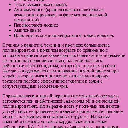
Токсическая (алкогольная);
Аутоиммунные (хроническая воспалительная
демиелинизирующая, на фоне моноклональной
гаммапатии);
Паранеопластические;
Амилоидные;
Идиопатические полинейропатии тонких волокон.
Отличия в развитии, течении и прогнозе большинства
полинейропатий в пожилом возрасте по сравнению с
молодыми пациентами заключается в более частом поражении
вегетативной нервной системы, наличии болевого
нейропатического синдрома, который у пожилых требует
быстрого и адекватного купирования; неустойчивости при
ходьбе, которые имеют полиэтиологическую природу;
трудности подбора эффективной терапии в связи с
сопутствующими заболеваниями.
Поражение вегетативной нервной системы наиболее часто
встречается при диабетической, алкогольной и амилоидной
полинейропатиях. Их выраженность у пожилых пациентов
усугубляется нейродегенеративными процессами в головном
мозге с поражением вегетативных структур. Наиболее
опасной для жизни является кардиальная автономная
нейропатия (КАН). По данным наблюдения за пациентами,