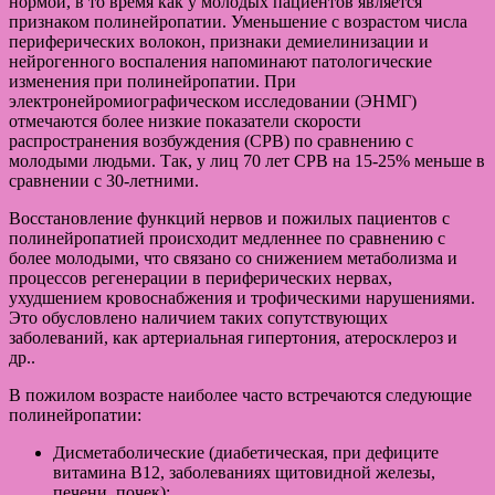
нормой, в то время как у молодых пациентов является
признаком полинейропатии. Уменьшение с возрастом числа
периферических волокон, признаки демиелинизации и
нейрогенного воспаления напоминают патологические
изменения при полинейропатии. При
электронейромиографическом исследовании (ЭНМГ)
отмечаются более низкие показатели скорости
распространения возбуждения (СРВ) по сравнению с
молодыми людьми. Так, у лиц 70 лет СРВ на 15-25% меньше в
сравнении с 30-летними.
Восстановление функций нервов и пожилых пациентов с
полинейропатией происходит медленнее по сравнению с
более молодыми, что связано со снижением метаболизма и
процессов регенерации в периферических нервах,
ухудшением кровоснабжения и трофическими нарушениями.
Это обусловлено наличием таких сопутствующих
заболеваний, как артериальная гипертония, атеросклероз и
др..
В пожилом возрасте наиболее часто встречаются следующие
полинейропатии:
Дисметаболические (диабетическая, при дефиците
витамина В12, заболеваниях щитовидной железы,
печени, почек);