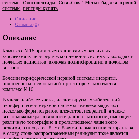
№16
системы
,
Олигопептиды "Сово-Сова"
Метки:
бад для нервной
—
системы
,
пептиды купить
Для
оздоровления
Описание
и
Отзывы (0)
лечения
болезней
Описание
нервной
системы
Комплекс №16 применяется при самых различных
заболеваниях периферической нервной системы у молодых и
пожилых пациентов, включая полинейропатии в пожилом
возрасте.
Болезни периферической нервной системы (невриты,
полиневриты, невропатии), при которых назначается
комплекс №16.
В числе наиболее часто диагностируемых заболеваний
периферической нервной системы человека выделяют
несколько форм невритов, плекситов, невралгий, а также
всевозможные разновидности данных патологий, имеющие
различную топографию и проявляющиеся чаще всего
резкими, а иногда слабыми болями перманентного характера.
К слову, столь распространенный радикулит тоже является
периферическим поражением.