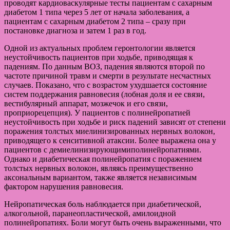
проводят кардиоваскулярные тесты пациентам с сахарным
диабетом 1 типа через 5 лет от начала заболевания, а
пациентам с сахарным диабетом 2 типа – сразу при
постановке диагноза и затем 1 раз в год.
Одной из актуальных проблем геронтологии является
неустойчивость пациентов при ходьбе, приводящая к
падениям. По данным ВОЗ, падения являются второй по
частоте причиной травм и смерти в результате несчастных
случаев. Показано, что с возрастом ухудшается состояние
систем поддержания равновесия (лобная доля и ее связи,
вестибулярный аппарат, мозжечок и его связи,
проприорецепция). У пациентов с полинейропатией
неустойчивость при ходьбе и риск падений зависят от степени
поражения толстых миелинизированных нервных волокон,
приводящего к сенситивной атаксии. Более выражена она у
пациентов с демиелинизирующимиполинейропатиями.
Однако и диабетическая полинейропатия с поражением
толстых нервных волокон, являясь преимущественно
аксональным вариантом, также является независимым
фактором нарушения равновесия.
Нейропатическая боль наблюдается при диабетической,
алкогольной, паранеопластической, амилоидной
полинейропатиях. Боли могут быть очень выраженными, что