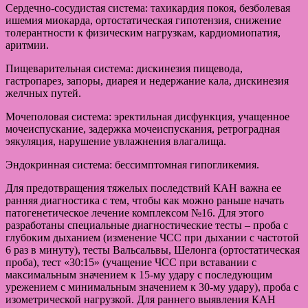
Сердечно-сосудистая система: тахикардия покоя, безболевая
ишемия миокарда, ортостатическая гипотензия, снижение
толерантности к физическим нагрузкам, кардиомиопатия,
аритмии.
Пищеварительная система: дискинезия пищевода,
гастропарез, запоры, диарея и недержание кала, дискинезия
желчных путей.
Мочеполовая система: эректильная дисфункция, учащенное
мочеиспускание, задержка мочеиспускания, ретроградная
эякуляция, нарушение увлажнения влагалища.
Эндокринная система: бессимптомная гипогликемия.
Для предотвращения тяжелых последствий КАН важна ее
ранняя диагностика с тем, чтобы как можно раньше начать
патогенетическое лечение комплексом №16. Для этого
разработаны специальные диагностические тесты – проба с
глубоким дыханием (изменение ЧСС при дыхании с частотой
6 раз в минуту), тесты Вальсальвы, Шелонга (ортостатическая
проба), тест «30:15» (учащение ЧСС при вставании с
максимальным значением к 15-му удару с последующим
урежением с минимальным значением к 30-му удару), проба с
изометрической нагрузкой. Для раннего выявления КАН