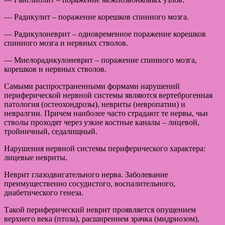
— Радикулит – поражение корешков спинного мозга.
— Радикулоневрит – одновременное поражение корешков
спинного мозга и нервных стволов.
— Миелорадикулоневрит – поражение спинного мозга,
корешков и нервных стволов.
Самыми распространенными формами нарушений
периферической нервной системы являются вертеброгенная
патология (остеохондрозы), невриты (невропатии) и
невралгии. Причем наиболее часто страдают те нервы, чьи
стволы проходят через узкие костные каналы – лицевой,
тройничный, седалищный.
Нарушения нервной системы периферического характера:
лицевые невриты.
Неврит глазодвигательного нерва. Заболевание
преимущественно сосудистого, воспалительного,
диабетического генеза.
Такой периферический неврит проявляется опущением
верхнего века (птоза), расширением зрачка (мидриозом),