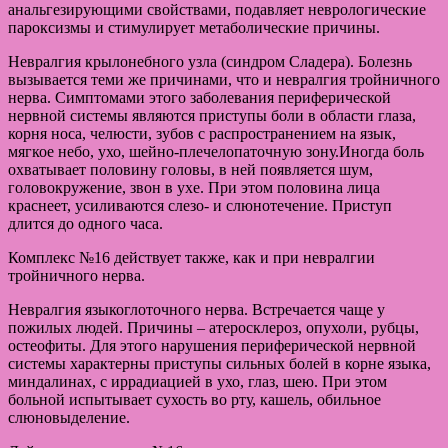
анальгезирующими свойствами, подавляет неврологические
пароксизмы и стимулирует метаболические причины.
Невралгия крылонебного узла (синдром Сладера). Болезнь
вызывается теми же причинами, что и невралгия тройничного
нерва. Симптомами этого заболевания периферической
нервной системы являются приступы боли в области глаза,
корня носа, челюсти, зубов с распространением на язык,
мягкое небо, ухо, шейно-плечелопаточную зону.Иногда боль
охватывает половину головы, в ней появляется шум,
головокружение, звон в ухе. При этом половина лица
краснеет, усиливаются слезо- и слюнотечение. Приступ
длится до одного часа.
Комплекс №16 действует также, как и при невралгии
тройничного нерва.
Невралгия языкоглоточного нерва. Встречается чаще у
пожилых людей. Причины – атеросклероз, опухоли, рубцы,
остеофиты. Для этого нарушения периферической нервной
системы характерны приступы сильных болей в корне языка,
миндалинах, с иррадиацией в ухо, глаз, шею. При этом
больной испытывает сухость во рту, кашель, обильное
слюновыделение.