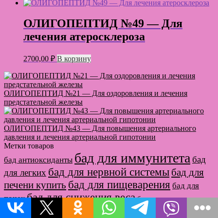
цена
цена:
составляла
2025,00 ₽.
2700,00 ₽.
ОЛИГОПЕПТИД №49 — Для
лечения атеросклероза
2700,00
₽
В корзину
ОЛИГОПЕПТИД №21 — Для оздоровления и лечения
предстательной железы
ОЛИГОПЕПТИД №43 — Для повышения артериального
давления и лечения артериальной гипотонии
Метки товаров
бад для иммунитета
бад
бад антиоксиданты
бад для нервной системы
бад для
для легких
бад для пищеварения
печени купить
бад для
бад для снижения веса
почек
бад для сосудов
бад для суставов и связок
головного мозга