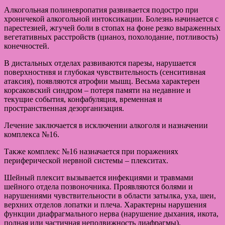
Алкогольная полиневропатия развивается подостро при
хроничекой алкогольной интоксикации. Болезнь начинается с
парестезией, жгучей боли в стопах на фоне резко выраженных
вегетативных расстройств (цианоз, похолодание, потливость)
конечностей.
В дистальных отделах развиваются парезы, нарушается
поверхностнвя и глубокая чувствительность (сенситивная
атаксия), появляются атрофии мышц. Весьма характерен
корсаковский синдром – потеря памяти на недавние и
текущие события, конфабуляция, временная и
пространственная дезорганизация.
Лечение заключается в исключении алкоголя и назначении
комплекса №16.
Также комплекс №16 назначается при поражениях
периферической нервной системы – плекситах.
Шейный плексит вызывается инфекциями и травмами
шейного отдела позвоночника. Проявляются болями и
нарушениями чувствительности в области затылка, уха, шеи,
верхних отделов лопатки и плеча. Характерны нарушения
функции диафрагмального нерва (нарушение дыхания, икота,
полная или частичная неподвижность диафрагмы).