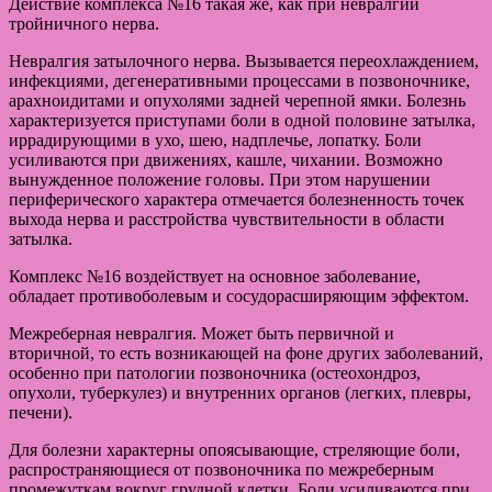
Действие комплекса №16 такая же, как при невралгии
тройничного нерва.
Невралгия затылочного нерва. Вызывается переохлаждением,
инфекциями, дегенеративными процессами в позвоночнике,
арахноидитами и опухолями задней черепной ямки. Болезнь
характеризуется приступами боли в одной половине затылка,
иррадирующими в ухо, шею, надплечье, лопатку. Боли
усиливаются при движениях, кашле, чихании. Возможно
вынужденное положение головы. При этом нарушении
периферического характера отмечается болезненность точек
выхода нерва и расстройства чувствительности в области
затылка.
Комплекс №16 воздействует на основное заболевание,
обладает противоболевым и сосудорасширяющим эффектом.
Межреберная невралгия. Может быть первичной и
вторичной, то есть возникающей на фоне других заболеваний,
особенно при патологии позвоночника (остеохондроз,
опухоли, туберкулез) и внутренних органов (легких, плевры,
печени).
Для болезни характерны опоясывающие, стреляющие боли,
распространяющиеся от позвоночника по межреберным
промежуткам вокруг грудной клетки. Боли усиливаются при