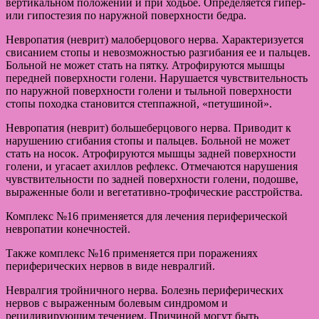
вертикальном положении и при ходьбе. Определяется гипер-
или гипостезия по наружной поверхности бедра.
Невропатия (неврит) малоберцового нерва. Характеризуется
свисанием стопы и невозможностью разгибания ее и пальцев.
Больной не может стать на пятку. Атрофируются мышцы
передней поверхности голени. Нарушается чувствительность
по наружной поверхности голени и тыльной поверхности
стопы походка становится степпажной, «петушиной».
Невропатия (неврит) большеберцового нерва. Приводит к
нарушению сгибания стопы и пальцев. Больной не может
стать на носок. Атрофируются мышцы задней поверхности
голени, и угасает ахиллов рефлекс. Отмечаются нарушения
чувствительности по задней поверхности голени, подошве,
выраженные боли и вегетативно-трофические расстройства.
Комплекс №16 применяется для лечения периферической
невропатии конечностей.
Также комплекс №16 применяется при поражениях
периферических нервов в виде невралгий.
Невралгия тройничного нерва. Болезнь периферических
нервов с выраженным болевым синдромом и
рецидивирующим течением. Причиной могут быть