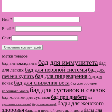
Имя
*
Email
*
Сайт
Метки товаров
бад для иммунитета
бад
бад антиоксиданты
бад для нервной системы
бад для
для легких
бад для пищеварения
печени купить
бад для
бад для снижения веса
почек
бад для сосудов
бад для суставов и связок
головного мозга
бад при диабете
бад коллаген для суставов
бад
бады для женского
противовоспалительный
бад успокаивающий
здоровья
бады для
бады для нервной системы и мозга