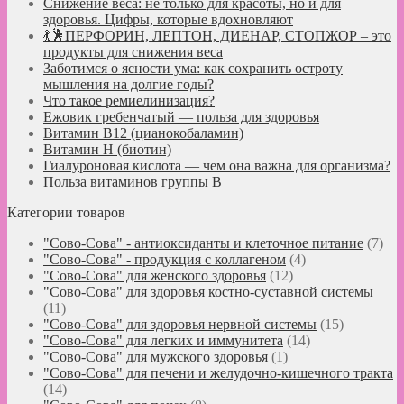
Снижение веса: не только для красоты, но и для
здоровья. Цифры, которые вдохновляют
💃🕺ПЕРФОРИН, ЛЕПТОН, ДИЕНАР, СТОПЖОР – это
продукты для снижения веса
Заботимся о ясности ума: как сохранить остроту
мышления на долгие годы?
Что такое ремиелинизация?
Ежовик гребенчатый — польза для здоровья
Витамин B12 (цианокобаламин)
Витамин H (биотин)
Гиалуроновая кислота — чем она важна для организма?
Польза витаминов группы B
Категории товаров
"Сово-Сова" - антиоксиданты и клеточное питание
(7)
"Сово-Сова" - продукция с коллагеном
(4)
"Сово-Сова" для женского здоровья
(12)
"Сово-Сова" для здоровья костно-суставной системы
(11)
"Сово-Сова" для здоровья нервной системы
(15)
"Сово-Сова" для легких и иммунитета
(14)
"Сово-Сова" для мужского здоровья
(1)
"Сово-Сова" для печени и желудочно-кишечного тракта
(14)