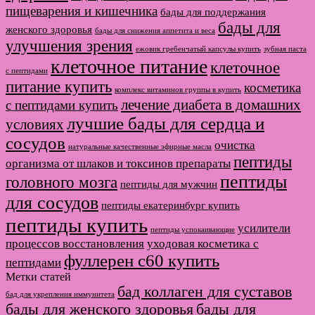
пищеварения и кишечника
бады для поддержания
бады для
женского здоровья
бады для снижения аппетита и веса
улучшения зрения
ежовик гребенчатый капсулы купить
зубная паста
клеточное питание
клеточное
с пептидами
питание купить
косметика
комплекс витаминов группы в купить
лечение диабета в домашних
с пептидами купить
лучшие бады для сердца и
условиях
сосудов
очистка
натуральные качественные эфирные масла
пептиды
организма от шлаков и токсинов препараты
пептиды
головного мозга
пептиды для мужчин
для сосудов
пептиды екатеринбург купить
пептиды купить
усилители
пептиды успокаивающие
процессов восстановления
уходовая косметика с
фуллерен с60 купить
пептидами
Метки статей
бад коллаген для суставов
бад для укрепления иммунитета
бады для женского здоровья
бады для