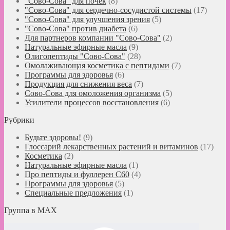
"Сово-Сова" для почек
(8)
"Сово-Сова" для сердечно-сосудистой системы
(17)
"Сово-Сова" для улучшения зрения
(5)
"Сово-Сова" против диабета
(6)
Для партнеров компании "Сово-Сова"
(2)
Натуральные эфирные масла
(9)
Олигопептиды "Сово-Сова"
(28)
Омолаживающая косметика с пептидами
(7)
Программы для здоровья
(6)
Продукция для снижения веса
(7)
Сово-Сова для омоложения организма
(5)
Усилители процессов восстановления
(6)
Рубрики
Будьте здоровы!
(9)
Глоссарий лекарственных растений и витаминов
(17)
Косметика
(2)
Натуральные эфирные масла
(1)
Про пептиды и фуллерен C60
(4)
Программы для здоровья
(5)
Специальные предложения
(1)
Группа в MAX