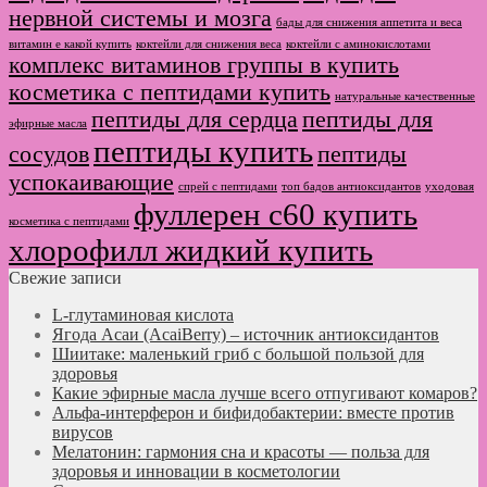
нервной системы и мозга
бады для снижения аппетита и веса
витамин е какой купить
коктейли для снижения веса
коктейли с аминокислотами
комплекс витаминов группы в купить
косметика с пептидами купить
натуральные качественные
пептиды для сердца
пептиды для
эфирные масла
пептиды купить
сосудов
пептиды
успокаивающие
спрей с пептидами
топ бадов антиоксидантов
уходовая
фуллерен с60 купить
косметика с пептидами
хлорофилл жидкий купить
Свежие записи
L-глутаминовая кислота
Ягода Асаи (AcaiBerry) – источник антиоксидантов
Шиитаке: маленький гриб с большой пользой для
здоровья
Какие эфирные масла лучше всего отпугивают комаров?
Альфа-интерферон и бифидобактерии: вместе против
вирусов
Мелатонин: гармония сна и красоты — польза для
здоровья и инновации в косметологии