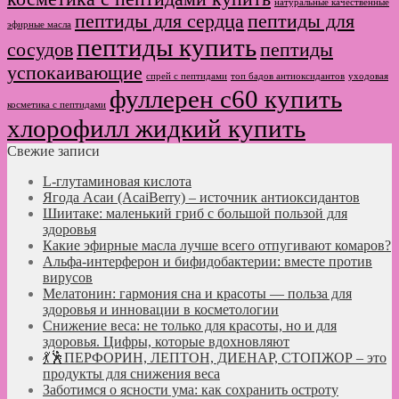
натуральные качественные
пептиды для сердца
пептиды для
эфирные масла
пептиды купить
сосудов
пептиды
успокаивающие
спрей с пептидами
топ бадов антиоксидантов
уходовая
фуллерен с60 купить
косметика с пептидами
хлорофилл жидкий купить
Свежие записи
L-глутаминовая кислота
Ягода Асаи (AcaiBerry) – источник антиоксидантов
Шиитаке: маленький гриб с большой пользой для
здоровья
Какие эфирные масла лучше всего отпугивают комаров?
Альфа-интерферон и бифидобактерии: вместе против
вирусов
Мелатонин: гармония сна и красоты — польза для
здоровья и инновации в косметологии
Снижение веса: не только для красоты, но и для
здоровья. Цифры, которые вдохновляют
💃🕺ПЕРФОРИН, ЛЕПТОН, ДИЕНАР, СТОПЖОР – это
продукты для снижения веса
Заботимся о ясности ума: как сохранить остроту