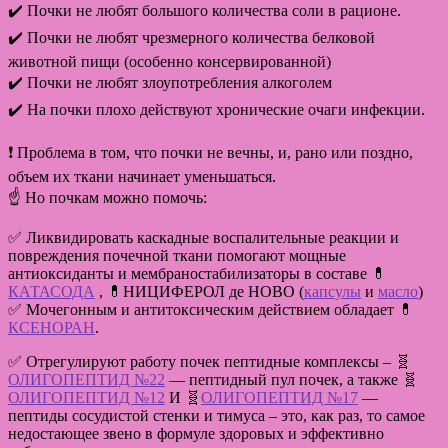
✔️ Почки не любят большого количества соли в рационе.
✔️ Почки не любят чрезмерного количества белковой
животной пищи (особенно консервированной)
✔️ Почки не любят злоупотребления алкоголем
✔️ На почки плохо действуют хронические очаги инфекции.
❗️ Проблема в том, что почки не вечны, и, рано или поздно,
объем их ткани начинает уменьшаться.
☝️ Но почкам можно помочь:
✅ Ликвидировать каскадные воспалительные реакции и
повреждения почечной ткани помогают мощные
антиоксиданты и мембраностабилизаторы в составе 💊
КАТАСОДА
, 💊НИЦИФЕРОЛ де НОВО (
капсулы
и
масло
)
✅ Мочегонным и антитоксическим действием обладает 💊
КСЕНОРАН
.
✅ Отрегулируют работу почек пептидные комплексы – 🧬
ОЛИГОПЕПТИД №22
— пептидный пул почек, а также 🧬
ОЛИГОПЕПТИД №12
И 🧬
ОЛИГОПЕПТИД №17
—
пептиды сосудистой стенки и тимуса – это, как раз, то самое
недостающее звено в формуле здоровых и эффективно