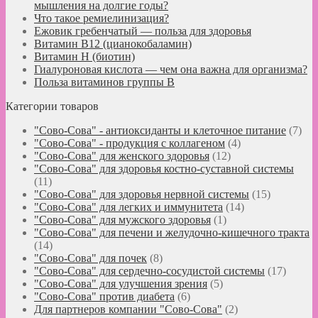
мышления на долгие годы?
Что такое ремиелинизация?
Ежовик гребенчатый — польза для здоровья
Витамин B12 (цианокобаламин)
Витамин H (биотин)
Гиалуроновая кислота — чем она важна для организма?
Польза витаминов группы B
Категории товаров
"Сово-Сова" - антиоксиданты и клеточное питание
(7)
"Сово-Сова" - продукция с коллагеном
(4)
"Сово-Сова" для женского здоровья
(12)
"Сово-Сова" для здоровья костно-суставной системы
(11)
"Сово-Сова" для здоровья нервной системы
(15)
"Сово-Сова" для легких и иммунитета
(14)
"Сово-Сова" для мужского здоровья
(1)
"Сово-Сова" для печени и желудочно-кишечного тракта
(14)
"Сово-Сова" для почек
(8)
"Сово-Сова" для сердечно-сосудистой системы
(17)
"Сово-Сова" для улучшения зрения
(5)
"Сово-Сова" против диабета
(6)
Для партнеров компании "Сово-Сова"
(2)