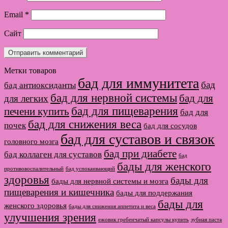
Email
*
Сайт
Метки товаров
бад для иммунитета
бад
бад антиоксиданты
бад для нервной системы
бад для
для легких
бад для пищеварения
печени купить
бад для
бад для снижения веса
почек
бад для сосудов
бад для суставов и связок
головного мозга
бад при диабете
бад коллаген для суставов
бад
бады для женского
противовоспалительный
бад успокаивающий
здоровья
бады для
бады для нервной системы и мозга
пищеварения и кишечника
бады для поддержания
бады для
женского здоровья
бады для снижения аппетита и веса
улучшения зрения
ежовик гребенчатый капсулы купить
зубная паста