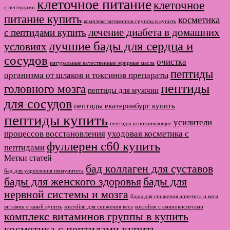
клеточное питание
клеточное
с пептидами
питание купить
косметика
комплекс витаминов группы в купить
лечение диабета в домашних
с пептидами купить
лучшие бады для сердца и
условиях
сосудов
очистка
натуральные качественные эфирные масла
пептиды
организма от шлаков и токсинов препараты
пептиды
головного мозга
пептиды для мужчин
для сосудов
пептиды екатеринбург купить
пептиды купить
усилители
пептиды успокаивающие
процессов восстановления
уходовая косметика с
фуллерен с60 купить
пептидами
Метки статей
бад коллаген для суставов
бад для укрепления иммунитета
бады для женского здоровья
бады для
нервной системы и мозга
бады для снижения аппетита и веса
витамин е какой купить
коктейли для снижения веса
коктейли с аминокислотами
комплекс витаминов группы в купить
косметика с пептидами купить