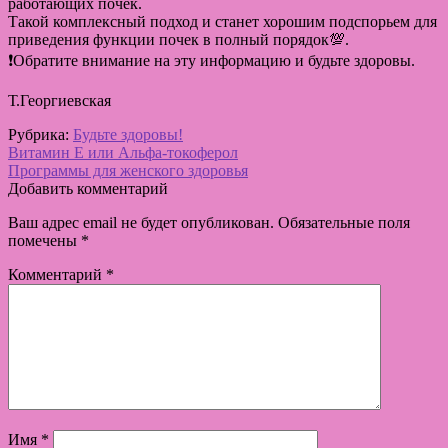
работающих почек.
Такой комплексный подход и станет хорошим подспорьем для
приведения функции почек в полный порядок💯.
❗️Обратите внимание на эту информацию и будьте здоровы.
Т.Георгиевская
Рубрика:
Будьте здоровы!
Навигация
Предыдущая
Витамин Е или Альфа-токоферол
запись:
Следующая
Программы для женского здоровья
по
запись:
Добавить комментарий
записям
Ваш адрес email не будет опубликован.
Обязательные поля
помечены
*
Комментарий
*
Имя
*